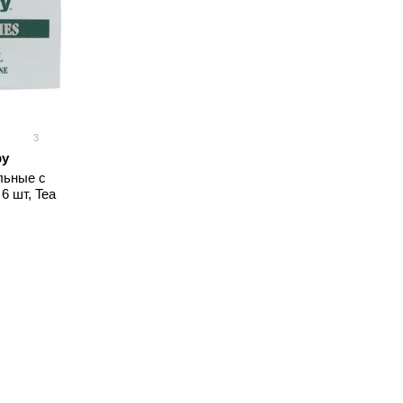
3
py
льные с
6 шт, Tea