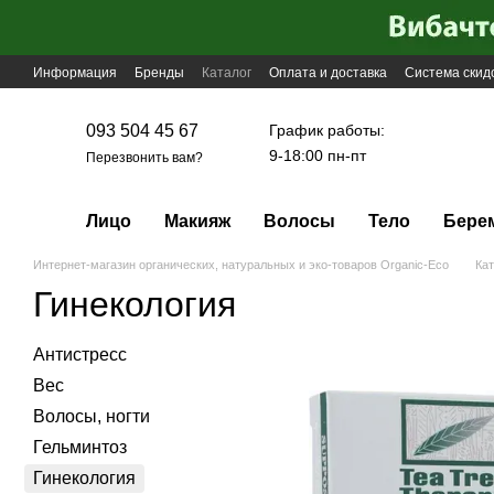
Перейти к основному контенту
Информация
Бренды
Каталог
Оплата и доставка
Система скид
График работы:
093 504 45 67
9-18:00 пн-пт
Перезвонить вам?
Лицо
Макияж
Волосы
Тело
Бере
Интернет-магазин органических, натуральных и эко-товаров Organic-Eco
Кат
Гинекология
Антистресс
Вес
Волосы, ногти
Гельминтоз
Гинекология