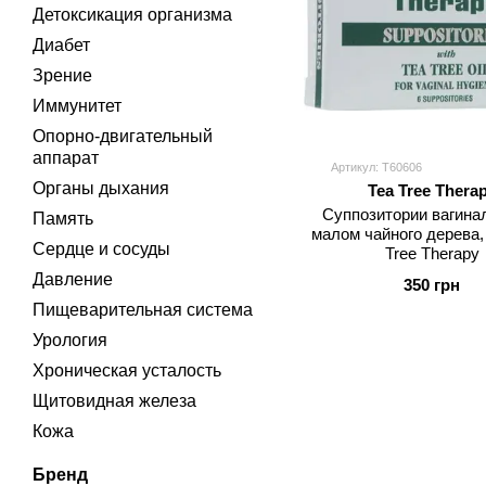
Детоксикация организма
Диабет
Зрение
Иммунитет
Опорно-двигательный
аппарат
Артикул: T60606
Органы дыхания
Tea Tree Thera
Суппозитории вагина
Память
малом чайного дерева, 
Сердце и сосуды
Tree Therapy
Давление
350 грн
Пищеварительная система
Урология
Хроническая усталость
Щитовидная железа
Кожа
Бренд