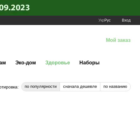
Укр
Рус
Вход
Мой заказ
ам
Эко-дом
Здоровье
Наборы
по популярности
сначала дешевле
по названию
ртировка: