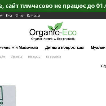
ок
Блог
О нас
Контакты
менным и Мамочкам
Детям и подросткам
Мужчин
алог
Здоровье
Взрослым
Гинекология
Со