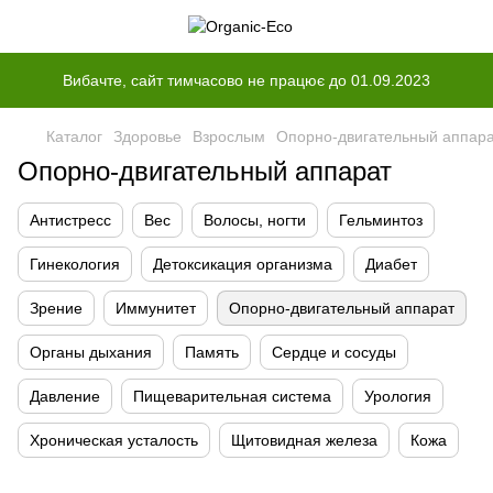
Вибачте, сайт тимчасово не працює до 01.09.2023
Каталог
Здоровье
Взрослым
Опорно-двигательный аппар
Опорно-двигательный аппарат
Антистресс
Вес
Волосы, ногти
Гельминтоз
Гинекология
Детоксикация организма
Диабет
Зрение
Иммунитет
Опорно-двигательный аппарат
Органы дыхания
Память
Сердце и сосуды
Давление
Пищеварительная система
Урология
Хроническая усталость
Щитовидная железа
Кожа