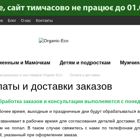
ок
Блог
О нас
Контакты
менным и Мамочкам
Детям и подросткам
Мужчин
атуральных и эко-товаров Organic-Eco
Оплата и доставка
латы и доставки заказов
бработка заказов и консультации выполняются с поне
бочее время, выходные и праздничные дни будут обрабатываться в
званивает в рабочее время для согласования деталей доставки. Е
м не попал. В таком случае свяжитесь с нами по телефонам дл
il, указанный при оформлении заказа.