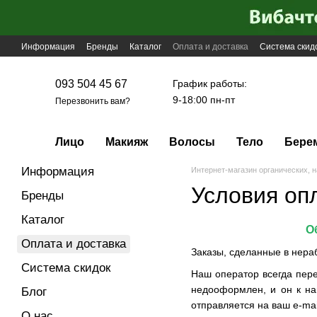
Перейти к основному контенту
Информация
Бренды
Каталог
Оплата и доставка
Система скид
График работы:
093 504 45 67
9-18:00 пн-пт
Перезвонить вам?
Лицо
Макияж
Волосы
Тело
Бере
Информация
Интернет-магазин органических, н
Условия оп
Бренды
Каталог
О
Оплата и доставка
Заказы, сделанные в нера
Система скидок
Наш оператор всегда пере
недооформлен, и он к на
Блог
отправляется на ваш e-ma
О нас