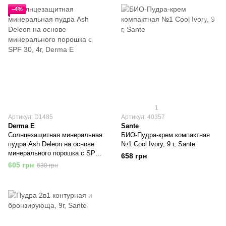
−4%
1
Артикул: D1485
Артикул: 40357
Derma E
Sante
Солнцезащитная минеральная
БИО-Пудра-крем компактная
пудра Ash Deleon на основе
№1 Cool Ivory, 9 г, Sante
минерального порошка с SPF
658 грн
30, 4г, Derma E
605 грн
630 грн