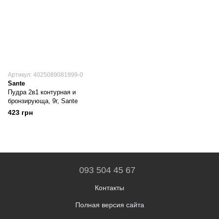
Артикул: 4025089081999-0
Sante
Пудра 2в1 контурная и
бронзирующа, 9г, Sante
423 грн
093 504 45 67
Контакты
Полная версия сайта