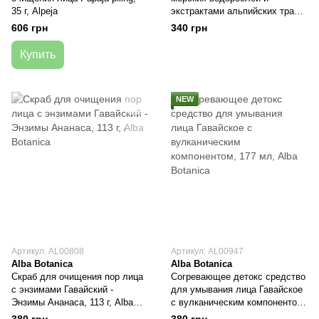
35 г, Alpeja
экстрактами альпийских трав
even & bright, 113 г, Alba
606 грн
340 грн
Botanica
Купить
NEW
Артикул: AL00808
Артикул: AL00947
Alba Botanica
Alba Botanica
Скраб для очищения пор лица
Согревающее детокс средство
с энзимами Гавайский -
для умывания лица Гавайское
Энзимы Ананаса, 113 г, Alba
с вулканическим компонентом,
Botanica
177 мл, Alba Botanica