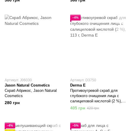
380 грн
380 грн
−4%
Артикул: J06030
Артикул: D3750
Jason Natural Cosmetics
Derma E
Скраб Абрикос, Jason Natural
Противоугревой скраб для
Cosmetics
глубокого очищения лица с
салициловой кислотой (2 %),
280 грн
113 г, Derma E
405 грн
420 грн
−4%
−5%