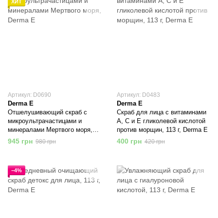
ХИТ
Артикул: D0690
Артикул: D0483
Derma E
Derma E
Отшелушивающий скраб с
Скраб для лица с витаминами
микроультрачастицами и
А, С и Е гликолевой кислотой
минералами Мертвого моря,
против морщин, 113 г, Derma E
Derma E
945 грн
400 грн
980 грн
420 грн
−4%