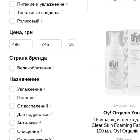
2
Питание и увлажнение
1
Тональные средства
1
Роликовый
Цена, грн
От Цена, грн
До Цена, грн
OK
Страна бренда
5
Великобритания
Назначение
2
Увлажнение
1
Питание
3
От воспалений
Артикул: T002
Oy! Organic Yo
4
Для подростков
Очищающая пенка дл
4
Анти-акне
Clear Skin Foaming Fa
100 мл, Oy! Organic
1
Очищение
2
От раздражений
745 грн