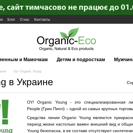
ок
Блог
О нас
Контакты
менным и Мамочкам
Детям и подросткам
Мужчин
алог
Oy! Organic Young
ng в Украине
Со
OY! Organic Young - это специализированная л
People (Грин Пипл) – одной из самых крупных торгов
Средства линии Organic Young являются прекрас
период жизни настолько важен внешний вид и общее
Young безопасна, в ее составе отсутствуют синтетич