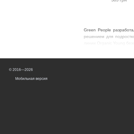
Green People разработа
решением для подростко
линии Organic Young без
© 2016—2026
Мобильная версия