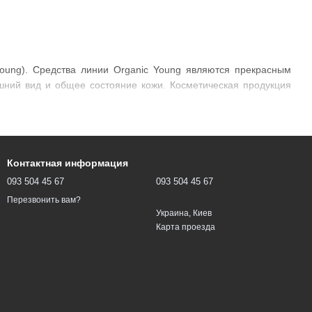
Young). Средства линии Organic Young являются прекрасным
шний вид и общее состояние кожи. Косметическая продукция
Контактная информация
093 504 45 67
093 504 45 67
Перезвонить вам?
Украина, Киев
Карта проезда