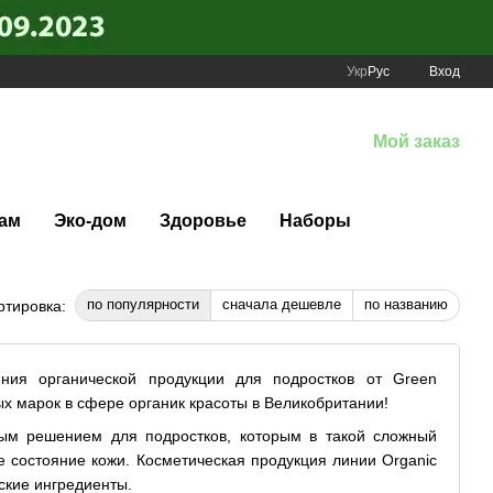
Укр
Рус
Вход
Мой заказ
ам
Эко-дом
Здоровье
Наборы
по популярности
сначала дешевле
по названию
ртировка:
иния органической продукции для подростков от Green
ых марок в сфере органик красоты в Великобритании!
ным решением для подростков, которым в такой сложный
 состояние кожи. Косметическая продукция линии Organic
еские ингредиенты.