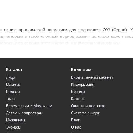
л линию органической косметики для подростков OY! (Organic 
в, которым в такой сложный период жизни настолько важен вне
опасна, в ее составе отсутствуют синтетические ингредиенты.
Каталог
Клиентам
Лицо
Вход в личный кабинет
Макияж
Информация
Волосы
Бренды
Тело
Каталог
Беременным и Мамочкам
Оплата и доставка
Детям и подросткам
Система скидок
Мужчинам
Блог
Эко-дом
О нас