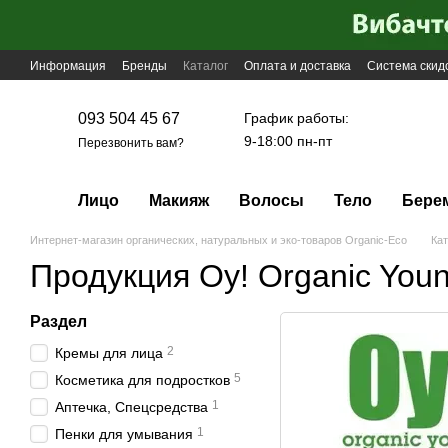
Перейти к основному контенту
Информация
Бренды
Каталог
Оплата и доставка
Система скид
График работы:
093 504 45 67
9-18:00 пн-пт
Перезвонить вам?
Лицо
Макияж
Волосы
Тело
Бере
Интернет-магазин органических, натуральных и эко-товаров Organic-Eco
Кат
Продукция Oy! Organic You
Раздел
2
Кремы для лица
5
Косметика для подростков
1
Аптечка, Спецсредства
1
Пенки для умывания