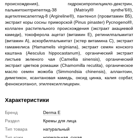
происхождения), гидроксипропилцикло-декстрин,
пальмитоилтрипептид-38 (Matrixyl® synthe'6®),
ацетилгексапептид-8 (Argireline®), пантенол (провитамин В5),
экстракт коры сосны приморской (Pinus pinaster) Pycnogenol®,
коллаген растительного происхождения (экстракт акациевой
камеди), токоферола ацетат (витамин Е), ретинилпальмитат
(витамин А), аскорбилпальмитат (эстер витамина С), экстракт
гамамелиса (Hamamelis virginiana), экстракт семян конского
каштана (Aesculus hippocastanum), органический экстракт
листьев зеленого чая (Camellia sinensis), органический
экстракт цветков ромашки (Chamomilla recutita), органическое
масло семян жожоба (Simmondsia chinensis), аллантоин,
диметикон, ксантановая камедь, оксид цинка, калия сорбат,
феноксиэтанол, этилгексилглицерин.
Характеристики
Бренд
Derma E
Раздел
Кремы для лица
Тип товара
натуральный
Тип кожи
нормальная
,
сухая