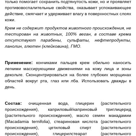
только помогает сохранить подтянутость кожи, но и проявляет
противовоспалительные свойства, оказывает успокаивающее
действие, смягчает и удерживает влагу в поверхностных слоях
кожи.
Крем не содержит продуктов животного происхождения, не
тестирован на животных, 100% веган, в составе крема
отсутствуют парабены, сульфаты, нефтепродукты,
ланолин, глютен (клейковина), ГМО.
Применение:
кончиками пальцев крем обильно наносить
легкими массирующими движениями на кожу лица и зоны
декольте. Сконцентрироваться на более глубоких морщинах
областей вокруг рта, глаз или лба. Использовать дважды в
день.
Состав:
очищенная вода, глицерин (растительного
происхождения), каприловый/каприновый триглицерид
(растительного происхождения), масло семян макадамии
(Macadamia ternifolia), стеариновая кислота (растительного
происхождения), цетиловый спирт (растительного
происхождения), глицерилстеарат (растительного