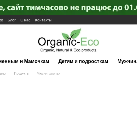
ок
Блог
О нас
Контакты
менным и Мамочкам
Детям и подросткам
Мужчин
алог
Продукты
Мюсли, хлопья