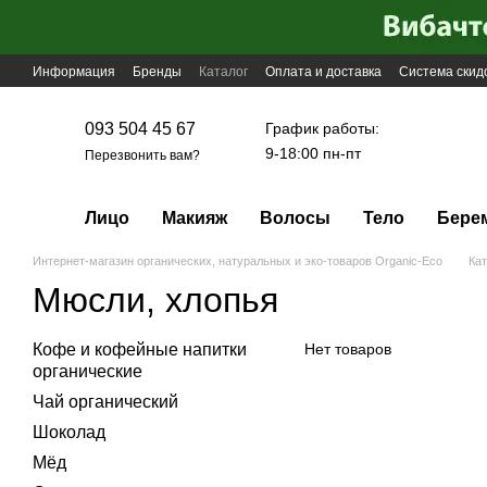
Перейти к основному контенту
Информация
Бренды
Каталог
Оплата и доставка
Система скид
График работы:
093 504 45 67
9-18:00 пн-пт
Перезвонить вам?
Лицо
Макияж
Волосы
Тело
Бере
Интернет-магазин органических, натуральных и эко-товаров Organic-Eco
Кат
Мюсли, хлопья
Кофе и кофейные напитки
Нет товаров
органические
Чай органический
Шоколад
Мёд