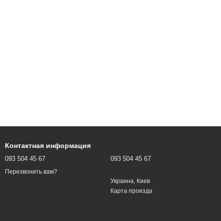
Контактная информация
093 504 45 67
093 504 45 67
Перезвонить вам?
Украина, Киев
Карта проезда