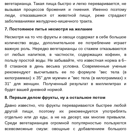
вегетарианца. Такая пища быстро и легко переваривается, не
вызывая процессов брожения и гниения. Именно поэтому
люди, отказавшиеся от животной пищи, реже страдают
заболеваниями желудочно-кишечного тракта.
7. Постоянное питье несмотря на желание
Несмотря на то что фрукты и овощи содержат в себе большое
количество воды, дополнительное ее потребление играет
важную роль. Нередко вегетарианцы со стажем отказываются
от любых напитков, в частности, содержащих кофеин, в
пользу простой воды. Не забывайте, что известная норма в 6–
8 стаканов в день весьма условна. Современные ученые
рекомендуют высчитывать ее по формуле "вес тела (в
килограммах) х 35" для мужчин и "вес тела (в килограммах) х
31" для женщин. Полученный результат в миллилитрах и
будет вашей дневной нормой.
8. Первым делом фрукты, ну а остальное потом
Давно известно, что фрукты перевариваются быстрее любой
другой пищи, поэтому их рекомендуется употреблять
отдельно или до еды, а не на десерт, как многие привыкли.
Среди вегетарианцев огромной популярностью пользуются
всевозможные смузи: овощные с добавлением большого