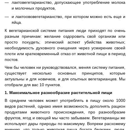
лактовегетарианство, допускающее употребление молока
и молочных продуктов,
и лактоововегетарианство, при котором можно есть еще и
яйца.
К вегетарианской системе питания люди приходят по очень
разным причинам: желание оздоровить свой организм или
просто похудеть; этический аспект убийства животных;
необходимость духовного очищения через усмирение своей
плоти или кратковременный отказ от животной пищи в период
постов.
Чем бы человек ни руководствовался, меняя систему питания,
существует несколько основных принципов, которые
актуальны и для новичков, и для опытных вегетарианцев. Мы
отобрали для вас 10 пунктов.
1. Максимальное разнообразие растительной пищи
В среднем человек может употреблять в пищу около 1000
видов растений, однако имея возможность дополнять рацион
продуктами животного происхождения, про разнообразие
фруктов, ягод и овощей мы часто забываем. Вегетарианцы же
используют дары природы по максимуму. Вопреки расхожему
мнению, что только животная пища богата белками, люди,