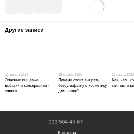
Другие записи
20 апреля 2021
25 апреля 2020
20 марта 2020
Опасные пищевые
Почему стоит выбрать
Как, чем, ко
добавки и консерванты -
безсульфатную косметику
как часто м
список
для волос?
093 504 45 67
Контакты