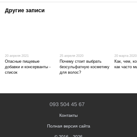
Другие записи
20 апреля 2021
25 апреля 2020
20 марта 2020
Опасные пищевые
Почему стоит выбрать
Как, чем, ко
добавки и консерванты -
безсульфатную косметику
как часто м
список
для волос?
093 504 45 67
Контакты
Полная версия сайта
© 2016—2026