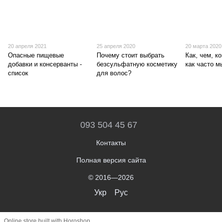
20 апреля 2021
25 апреля 2020
20 марта 2020
Опасные пищевые
Почему стоит выбрать
Как, чем, ко
добавки и консерванты -
безсульфатную косметику
как часто м
список
для волос?
093 504 45 67
Контакты
Полная версия сайта
© 2016—2026
Укр
Рус
Online store built with Horoshop