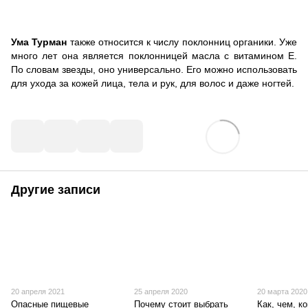
Ума Турман
также относится к числу поклонниц органики. Уже
много лет она является поклонницей масла с витамином Е.
По словам звезды, оно универсально. Его можно использовать
для ухода за кожей лица, тела и рук, для волос и даже ногтей.
Другие записи
20 апреля 2021
25 апреля 2020
20 марта 2020
Опасные пищевые
Почему стоит выбрать
Как, чем, ко