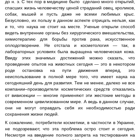
до н. э. С тех пор в медицине было сделано много открытий,
спасших жизнь человечеству ценой страданий овец, кроликов,
собак, мышей и пусть даже не всеми любимых крыс.
Безусловно, их пользу в данном аспекте отрицать нельзя, как
и то, что наука не стоит на месте. Ученые открыли способ
видеть внутренние органы без хирургического вмешательства,
химиотерапию для борьбы против рака, искусственное
оплодотворение. Не отстала и косметология — так, в
лабораторных условиях была выращена человеческая кожа.
Ввиду этих значимых достижений можно сказать, что
проведение опытов на животных сегодня — это в некотором
роде остановка на пути движения вперед, это
неиспользование в полной мере того, что имеет наука на
сегодняшний день для развития. Тем не менее, далеко не все
компании–производители косметических средств отказались
от вивисекции — многие применяют эти жестокие методы в
современном цивилизованном мире. А ведь в данном случае,
они не могут оправдать себя их необходимостью ради
сохранения жизни людей.
К сожалению, потребители косметики, в частности в Украине,
не подозревают, что эта проблема остро стоит и сегодня.
Несмотря на введение полного запрета на тестирования на