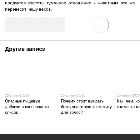
продуктов красоты гуманное отношение к животным все же
перевесит чашу весов.
Другие записи
20 апреля 2021
25 апреля 2020
20 марта 2020
Опасные пищевые
Почему стоит выбрать
Как, чем, ко
добавки и консерванты -
безсульфатную косметику
как часто м
список
для волос?