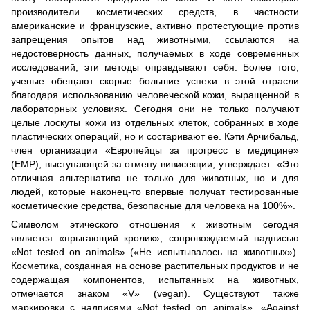
производители косметических средств, в частности
американские и французские, активно протестующие против
запрещения опытов над животными, ссылаются на
недостоверность данных, получаемых в ходе современных
исследований, эти методы оправдывают себя. Более того,
ученые обещают скорые большие успехи в этой отрасли
благодаря использованию человеческой кожи, выращенной в
лабораторных условиях. Сегодня они не только получают
целые лоскуты кожи из отдельных клеток, собранных в ходе
пластических операций, но и состаривают ее. Кэти Арчибальд,
член организации «Европейцы за прогресс в медицине»
(ЕМР), выступающей за отмену вивисекции, утверждает: «Это
отличная альтернатива не только для животных, но и для
людей, которые наконец-то впервые получат тестированные
косметические средства, безопасные для человека на 100%».
Символом этического отношения к животным сегодня
является «прыгающий кролик», сопровождаемый надписью
«Not tested on animals» («Не испытывалось на животных»).
Косметика, созданная на основе растительных продуктов и не
содержащая компонентов, испытанных на животных,
отмечается знаком «V» (vegan). Существуют также
маркировки с надписями «Not tested on animals», «Against