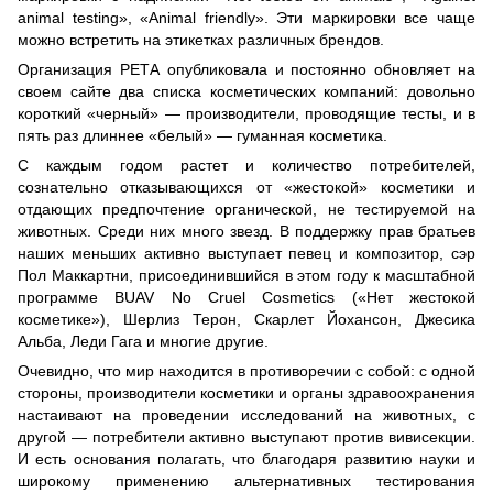
animal testing», «Animal friendly». Эти маркировки все чаще
можно встретить на этикетках различных брендов.
Организация РЕТА опубликовала и постоянно обновляет на
своем сайте два списка косметических компаний: довольно
короткий «черный» — производители, проводящие тесты, и в
пять раз длиннее «белый» — гуманная косметика.
С каждым годом растет и количество потребителей,
сознательно отказывающихся от «жестокой» косметики и
отдающих предпочтение органической, не тестируемой на
животных. Среди них много звезд. В поддержку прав братьев
наших меньших активно выступает певец и композитор, сэр
Пол Маккартни, присоединившийся в этом году к масштабной
программе BUAV No Cruel Cosmetics («Нет жестокой
косметике»), Шерлиз Терон, Скарлет Йохансон, Джесика
Альба, Леди Гага и многие другие.
Очевидно, что мир находится в противоречии с собой: с одной
стороны, производители косметики и органы здравоохранения
настаивают на проведении исследований на животных, с
другой — потребители активно выступают против вивисекции.
И есть основания полагать, что благодаря развитию науки и
широкому применению альтернативных тестирования