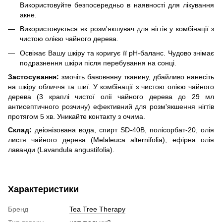
Використовуйте безпосередньо в наявності для лікування
акне.
Використовується як розм'якшувач для нігтів у комбінації з
чистою олією чайного дерева.
Освіжає Вашу шкіру та коригує її рН-баланс. Чудово знімає
подразнення шкіри після перебування на сонці.
Застосування:
змочіть бавовняну тканину, дбайливо нанесіть
на шкіру обличчя та шиї. У комбінації з чистою олією чайного
дерева (3 краплі чистої олії чайного дерева до 29 мл
антисептичного розчину) ефективний для розм'якшення нігтів
протягом 5 хв. Уникайте контакту з очима.
Склад:
деіонізована вода, спирт SD-40B, полісорбат-20, олія
листя чайного дерева (Melaleuca alternifolia), ефірна олія
лаванди (Lavandula angustifolia).
Характеристики
Бренд
Tea Tree Therapy