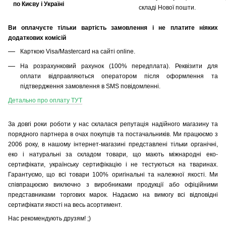
по Києву і Україні
складі Нової пошти.
Ви оплачуєте тільки вартість замовлення і не платите ніяких
додаткових комісій
Карткою Visa/Mastercard на сайті online.
На розрахунковий рахунок (100% передплата). Реквізити для
оплати відправляються оператором після оформлення та
підтвердження замовлення в SMS повідомленні.
Детально про оплату ТУТ
За довгі роки роботи у нас склалася репутація надійного магазину та
порядного партнера в очах покупців та постачальників. Ми працюємо з
2006 року, в нашому інтернет-магазині представлені тільки органічні,
еко і натуральні за складом товари, що мають міжнародні еко-
сертифікати, українську сертифікацію і не тестуються на тваринах.
Гарантуємо, що всі товари 100% оригінальні та належної якості. Ми
співпрацюємо виключно з виробниками продукції або офіційними
представниками торгових марок. Надаємо на вимогу всі відповідні
сертифікати якості на весь асортимент.
Нас рекомендують друзям! ;)