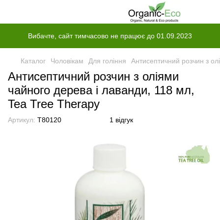
Вибачте, сайт тимчасово не працює до 01.09.2023
Каталог
Чоловікам
Для гоління
Антисептичний розчин з олі
Антисептичний розчин з оліями
чайного дерева і лаванди, 118 мл,
Tea Tree Therapy
Артикул:
T80120
1 відгук