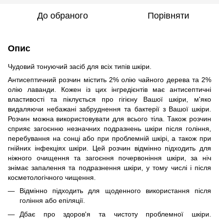
До обраного
Порівняти
Опис
Чудовий тонуючий засіб для всіх типів шкіри.
Антисептичний розчин містить 2% олію чайного дерева та 2%
олію лаванди. Кожен із цих інгредієнтів має антисептичні
властивості та піклується про гігієну Вашої шкіри, м'яко
видаляючи небажані забруднення та бактерії з Вашої шкіри.
Розчин можна використовувати для всього тіла. Також розчин
сприяє загоєнню незначних подразнень шкіри після гоління,
перебування на сонці або при проблемній шкірі, а також при
гнійних інфекціях шкіри. Цей розчин відмінно підходить для
ніжного очищення та загоєння почервоніння шкіри, за ніч
знімає запалення та подразнення шкіри, у тому числі і після
косметологічного чищення.
Відмінно підходить для щоденного використання після
гоління або епіляції.
Дбає про здоров'я та чистоту проблемної шкіри.