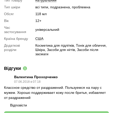
Тип товару
натуральний
Тип шкіри
всі типи, подразнена, проблемна
Обсяг
118 мл
Вік
12+
Час
універсальний
застосування
Країна бренду
США
Додаткові
Косметика для підлітків, Тонік для обличчя,
розділи
Шкіра, Засоби для нігтів, Засоби після
засмаги
Відгуки
1
Валентина Прохорченко
07.06.2018 в 07:18
Классное средство от раздражений. Пользуемся на пару с
мужем. Хорошо поддерживает кожу после бритья, избавляет
от раздражений
Відповісти