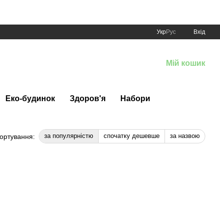
Укр
Рус
Вхід
Мій кошик
Еко-будинок
Здоров'я
Набори
за популярністю
спочатку дешевше
за назвою
ортування: