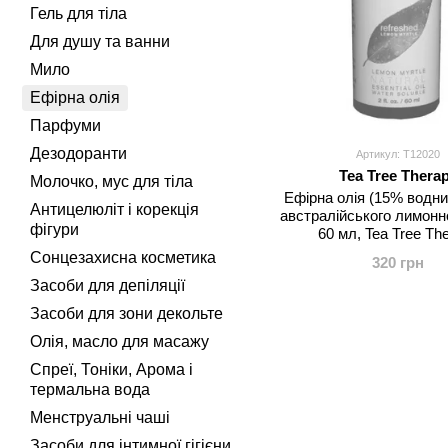
Гель для тіла
Для душу та ванни
Мило
Ефірна олія
Парфуми
Дезодоранти
Артикул: Т12020
Tea Tree Thera
Молочко, мус для тіла
Ефірна олія (15% водни
Антицелюліт і корекція
австралійського лимонн
фігури
60 мл, Tea Tree Th
Сонцезахисна косметика
320 грн
Засоби для депіляції
Засоби для зони декольте
Олія, масло для масажу
Спреї, Тоніки, Арома і
термальна вода
Менструальні чаші
Засоби для інтимної гігієни