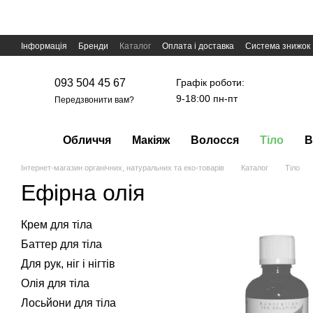
Перейти до основного контенту
Інформація
Бренди
Каталог
Оплата і доставка
Система знижок
Графік роботи:
093 504 45 67
9-18:00 пн-пт
Передзвонити вам?
Обличчя
Макіяж
Волосся
Тіло
В
Інтернет-магазин органічних, натуральних та еко-товарів
Каталог
Тіло
Ефірна олія
Крем для тіла
Баттер для тіла
Для рук, ніг і нігтів
Олія для тіла
Лосьйони для тіла