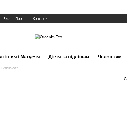
Блог
Про нас
Контакти
агітним і Матусям
Дітям та підліткам
Чоловікам
Ефірна олія
С