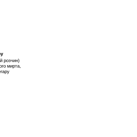
py
й розчин)
ого мирта,
erapy