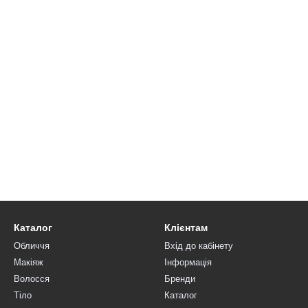
Каталог
Клієнтам
Обличчя
Вхід до кабінету
Макіяж
Інформація
Волосся
Бренди
Тіло
Каталог