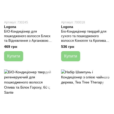
Артикул: 730245
Артикул: 700018
Logona
Logona
БІО-Кондиціонер для
Біо-Кондиціонер твердий для
пошкодженого волосся Блиск
сухого та пошкодженого
та Відновлення з Аргановою
волосся Конопля та Кропива,
олією, 200 мл, Logona
60 г, Logona
469 грн
536 грн
Купити
Купити