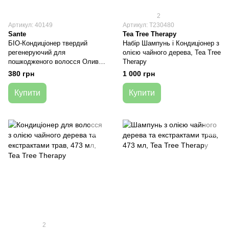
2
Артикул: 40149
Артикул: Т230480
Sante
Tea Tree Therapy
БІО-Кондиціонер твердий
Набір Шампунь і Кондиціонер з
регенеруючий для
олією чайного дерева, Tea Tree
пошкодженого волосся Олива
Therapy
та Білок Гороху, 60 г, Sante
380 грн
1 000 грн
Купити
Купити
2