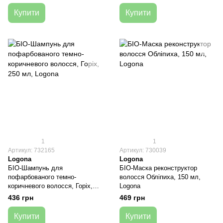
Купити
Купити
1
1
Артикул: 732165
Артикул: 730039
Logona
Logona
БІО-Шампунь для
БІО-Маска реконструктор
пофарбованого темно-
волосся Обліпиха, 150 мл,
коричневого волосся, Горіх,
Logona
250 мл, Logona
436 грн
469 грн
Купити
Купити