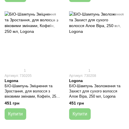
1
1
Артикул: 730205
Артикул: 730208
Logona
Logona
БІО-Шампунь Зміцнення та
БІО-Шампунь Зволоження та
Зростання, для волосся з
Захист для сухого волосся
віковими змінами, Кофеїн, 250
Алое Віра, 250 мл, Logona
мл, Logona
451 грн
451 грн
Купити
Купити