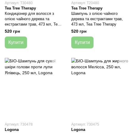
Артикул: T30480
Артикул: T20480
Tea Tree Therapy
Tea Tree Therapy
Кондиціонер для волосся з
Шампунь з олією чайного
олією чайного дерева та
дерева та екстрактами трав,
екстрактами трав, 473 мл, Tea
473 мл, Tea Tree Therapy
Tree Therapy
520 грн
520 грн
Купити
Купити
Артикул: 730478
Артикул: 730475
Logona
Logona