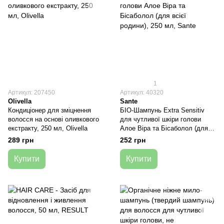
1
Артикул: 207450
Артикул: 40320
Olivella
Sante
Кондиціонер для зміцнення
БІО-Шампунь Extra Sensitiv
волосся на основі оливкового
для чутливої ​​шкіри голови
екстракту, 250 мл, Olivella
Алое Віра та Бісаболол (для
всієї родини), 250 мл, Sante
289 грн
252 грн
Купити
Купити