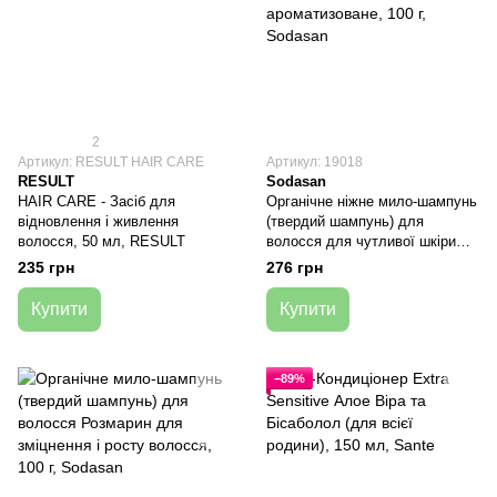
2
Артикул: RESULT HAIR CARE
Артикул: 19018
RESULT
Sodasan
HAIR CARE - Засіб для
Органічне ніжне мило-шампунь
відновлення і живлення
(твердий шампунь) для
волосся, 50 мл, RESULT
волосся для чутливої шкіри
голови, не ароматизоване, 100
235 грн
276 грн
г, Sodasan
Купити
Купити
−89%