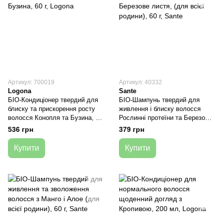
Артикул: 700019
Артикул: 40332
Logona
Sante
БІО-Кондиціонер твердий для
БІО-Шампунь твердий для
блиску та прискорення росту
живлення і блиску волосся
волосся Конопля та Бузина, 60
Рослинні протеїни та Березове
г, Logona
листя, (для всієї родини), 60 г,
536 грн
379 грн
Sante
Купити
Купити