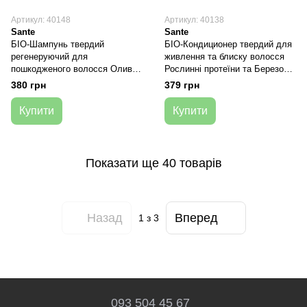
Артикул: 40148
Артикул: 40138
Sante
Sante
БІО-Шампунь твердий
БІО-Кондиционер твердий для
регенеруючий для
живлення та блиску волосся
пошкодженого волосся Олива
Рослинні протеїни та Березове
та Білок Гороху , 60 г, Sante
листя (для всієї родини), 60 г,
380 грн
379 грн
Sante
Купити
Купити
Показати ще 40 товарів
Назад
Вперед
1
з 3
093 504 45 67