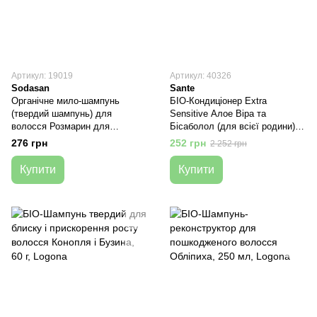
Артикул: 19019
Артикул: 40326
Sodasan
Sante
Органічне мило-шампунь
БІО-Кондиціонер Extra
(твердий шампунь) для
Sensitive Алое Віра та
волосся Розмарин для
Бісаболол (для всієї родини),
зміцнення і росту волосся, 100
150 мл, Sante
276 грн
252 грн
2 252 грн
г, Sodasan
Купити
Купити