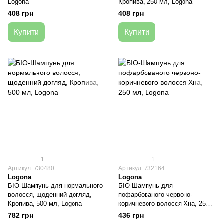
Logona
Кропива, 250 мл, Logona
408 грн
408 грн
Купити
Купити
1
1
Артикул: 730480
Артикул: 732164
Logona
Logona
БІО-Шампунь для нормального
БІО-Шампунь для
волосся, щоденний догляд,
пофарбованого червоно-
Кропива, 500 мл, Logona
коричневого волосся Хна, 250
мл, Logona
782 грн
436 грн