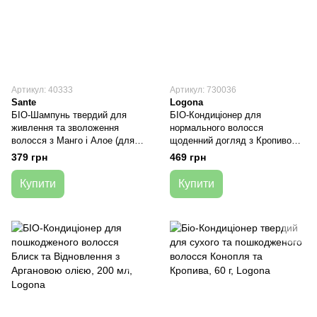
Артикул: 40333
Артикул: 730036
Sante
Logona
БІО-Шампунь твердий для
БІО-Кондиціонер для
живлення та зволоження
нормального волосся
волосся з Манго і Алое (для
щоденний догляд з Кропивою,
всієї родини), 60 г, Sante
200 мл, Logona
379 грн
469 грн
Купити
Купити