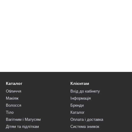
Каталог
Клієнтам
Обличчя
Вхід до кабінету
Макіяж
Інформація
Волосся
Бренди
Тіло
Каталог
Вагітним і Матусям
Оплата і доставка
Дітям та підліткам
Система знижок