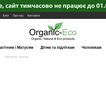
Блог
Про нас
Контакти
агітним і Матусям
Дітям та підліткам
Чоловікам
Хайлайтер, бронзер