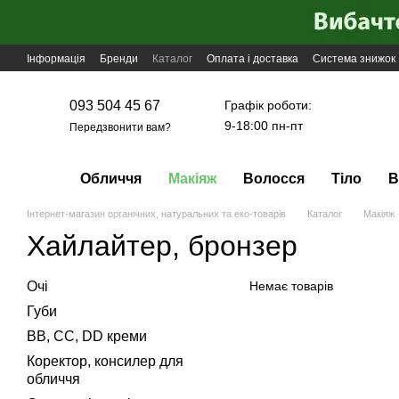
Перейти до основного контенту
Інформація
Бренди
Каталог
Оплата і доставка
Система знижок
Графік роботи:
093 504 45 67
9-18:00 пн-пт
Передзвонити вам?
Обличчя
Макіяж
Волосся
Тіло
В
Інтернет-магазин органічних, натуральних та еко-товарів
Каталог
Макіяж
Хайлайтер, бронзер
Очі
Немає товарів
Губи
BB, CC, DD креми
Коректор, консилер для
обличчя