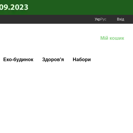
Укр
Рус
Вхід
Мій кошик
Еко-будинок
Здоров'я
Набори