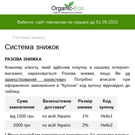
Вибачте, сайт тимчасово не працює до 01.09.2023
Система знижок
Система знижок
РАЗОВА ЗНИЖКА
Кожному клієнту, який здійснив покупку в нашому інтернет-
магазині, нараховується Разова знижка, якщо Ви
не
зареєстрований користувач
. Потрібно вписати при
оформленні замовлення в "Купони" код купону відповідно до
таблиці:
Сума
Безкоштовна
Розмір
Код
замовлення
доставка*
знижки
купону
від 1500 грн
по всій Україні
1%
Hello1
2000 грн
по всій Україні
2%
Hello2
* Якщо вага/об'єм замовлення перевищує 2кг доставка платна