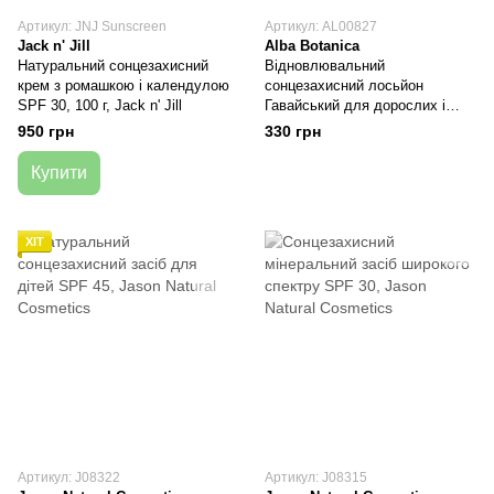
Артикул: JNJ Sunscreen
Артикул: AL00827
Jack n' Jill
Alba Botanica
Натуральний сонцезахисний
Відновлювальний
крем з ромашкою і календулою
сонцезахисний лосьйон
SPF 30, 100 г, Jack n' Jill
Гавайський для дорослих і
дітей від 6 місяців SPF 45, 113
950 грн
330 грн
г, Alba Botanica
Купити
ХІТ
Артикул: J08322
Артикул: J08315