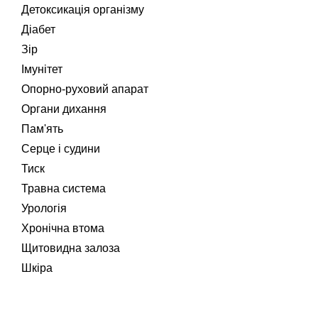
Детоксикація організму
Діабет
Зір
Імунітет
Опорно-руховий апарат
Органи дихання
Пам'ять
Серце і судини
Тиск
Травна система
Урологія
Хронічна втома
Щитовидна залоза
Шкіра