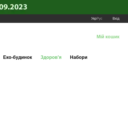
Укр
Рус
Вхід
Мій кошик
Еко-будинок
Здоров'я
Набори