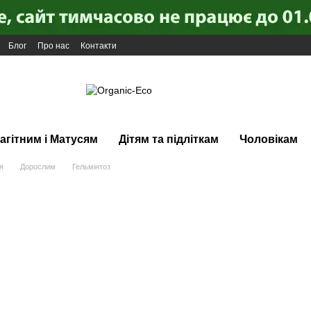
Блог
Про нас
Контакти
агітним і Матусям
Дітям та підліткам
Чоловікам
я
Дорослим
Гельмінтоз