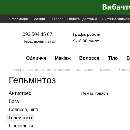
Перейти до основного контенту
Інформація
Бренди
Каталог
Оплата і доставка
Система знижок
Графік роботи:
093 504 45 67
9-18:00 пн-пт
Передзвонити вам?
Обличчя
Макіяж
Волосся
Тіло
В
Інтернет-магазин органічних, натуральних та еко-товарів
Каталог
Здоров'
Гельмінтоз
Антистрес
Немає товарів
Вага
Волосся, нігті
Гельмінтоз
Гінекологія