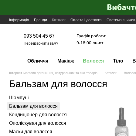
Перейти до основного контенту
Інформація
Бренди
Каталог
Оплата і доставка
Система знижок
Графік роботи:
093 504 45 67
9-18:00 пн-пт
Передзвонити вам?
Обличчя
Макіяж
Волосся
Тіло
В
Інтернет-магазин органічних, натуральних та еко-товарів
Каталог
Волосс
Бальзам для волосся
Шампуні
Бальзам для волосся
Кондиціонер для волосся
Ополіскувач для волосся
Маски для волосся