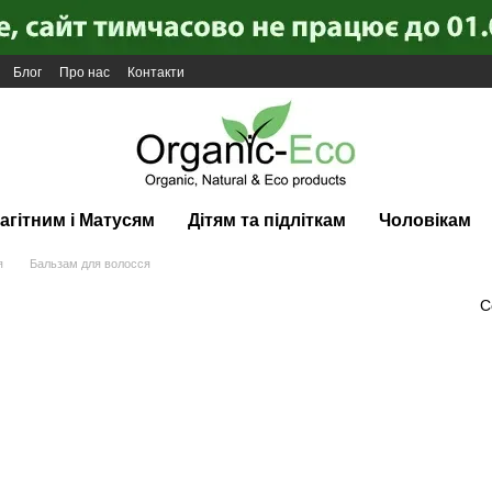
Блог
Про нас
Контакти
агітним і Матусям
Дітям та підліткам
Чоловікам
я
Бальзам для волосся
С