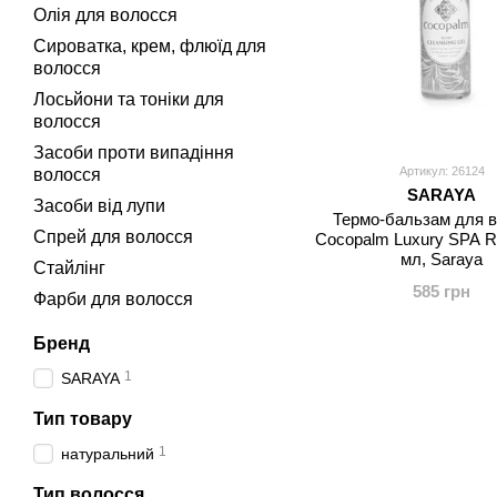
Олія для волосся
Сироватка, крем, флюїд для
волосся
Лосьйони та тоніки для
волосся
Засоби проти випадіння
Артикул: 26124
волосся
SARAYA
Засоби від лупи
Термо-бальзам для 
Спрей для волосся
Cocopalm Luxury SPA Re
мл, Saraya
Стайлінг
585 грн
Фарби для волосся
Бренд
1
SARAYA
Тип товару
1
натуральний
Тип волосся