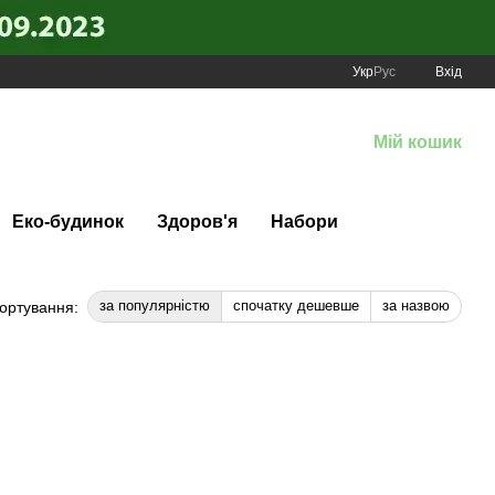
Укр
Рус
Вхід
Мій кошик
Еко-будинок
Здоров'я
Набори
за популярністю
спочатку дешевше
за назвою
ортування: