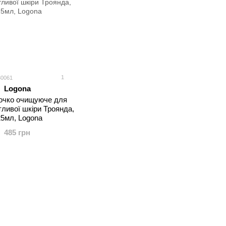
1
30061
Logona
очко очищуюче для
тливої шкіри Троянда,
5мл, Logona
485 грн