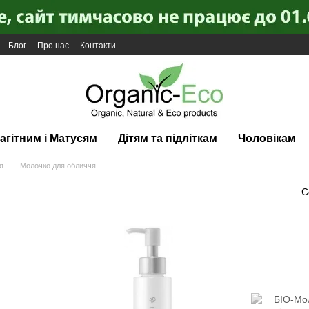
Блог
Про нас
Контакти
агітним і Матусям
Дітям та підліткам
Чоловікам
я
Молочко для обличчя
С