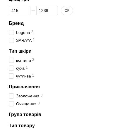
Від Ціна, грн
До Ціна, грн
ОК
Бренд
2
Logona
1
SARAYA
Тип шкіри
2
всі типи
1
суха
1
чутлива
Призначення
3
Зволоження
3
Очищення
Група товарів
Тип товару