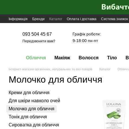
Перейти до основного контенту
Інформація
Бренди
Каталог
Оплата і доставка
Система знижок
Графік роботи:
093 504 45 67
9-18:00 пн-пт
Передзвонити вам?
Обличчя
Макіяж
Волосся
Тіло
В
Інтернет-магазин органічних, натуральних та еко-товарів
Каталог
Обличч
Молочко для обличчя
Креми для обличчя
Для шкіри навколо очей
Молочко для обличчя
Тонік для обличчя
Сироватка для обличчя