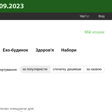
Укр
Рус
Вхід
Мій кошик
Еко-будинок
Здоров'я
Набори
за популярністю
спочатку дешевше
за назвою
ортування: