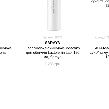
Артикул: 55078
Артикул: 7
SARAYA
ищуюче
Зволожуюче очищуюче молочко
БІО-Мол
gona
для обличчя Lactoferrin Lab, 120
сухої та чу
мл, Saraya
12
1 236 грн