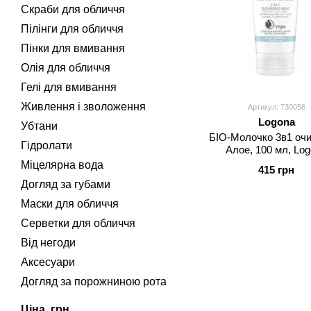
Скраби для обличчя
Пілінги для обличчя
Пінки для вмивання
Олія для обличчя
Гелі для вмивання
Живлення і зволоження
Артикул: 730056
Logona
Убтани
БІО-Молочко 3в1 оч
Гідролати
Алое, 100 мл, Lo
Міцелярна вода
415 грн
Догляд за губами
Маски для обличчя
Серветки для обличчя
Від негоди
Аксесуари
Догляд за порожниною рота
Ціна, грн