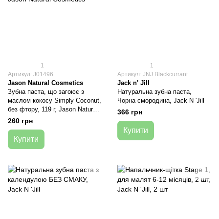
1
1
Артикул: J01496
Артикул: JNJ Blackcurrant
Jason Natural Cosmetics
Jack n' Jill
Зубна паста, що загоює з
Натуральна зубна паста,
маслом кокосу Simply Coconut,
Чорна смородина, Jack N 'Jill
без фтору, 119 г, Jason Natural
366 грн
Cosmetics
260 грн
Купити
Купити