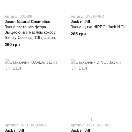
2
Артикул: J01498
Артикул: JNJ HIPPO
Jason Natural Cosmetics
Jack n' Jill
Зубна паста без фтора
Зубна щітка HIPPO, Jack N 'Jill
Зміцнююча з маслом кокосу
285 грн
Simply Coconut, 119 г, Jason
Natural Cosmetics
260 грн
1
Артикул: JNJ Cup KOALA
Артикул: JNJ Cup DINO
Jack n' Jill
Jack n' Jill