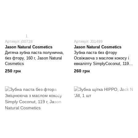
1
Артикул: j00728
Артикул: J01499
Jason Natural Cosmetics
Jason Natural Cosmetics
Дитяча зубна паста полунична,
Зубна паста без фтору
без фтору, 160 г, Jason Natural
Освіжаюча з маслом кокосу і
Cosmetics
евкаліпту SimplyCoconut, 119 г,
Jason Natural Cosmetics
250 грн
260 грн