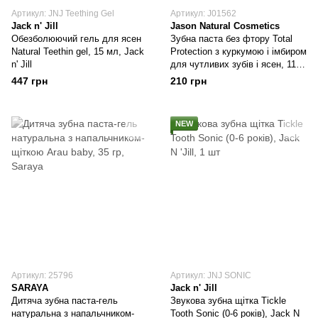
Артикул: JNJ Teething Gel
Артикул: J01562
Jack n' Jill
Jason Natural Cosmetics
Обезболюючий гель для ясен
Зубна паста без фтору Total
Natural Teethin gel, 15 мл, Jack
Protection з куркумою і імбиром
n' Jill
для чутливих зубів і ясен, 113
г, Jason Natural Cosmetics
447 грн
210 грн
NEW
Артикул: 25796
Артикул: JNJ SONIC
SARAYA
Jack n' Jill
Дитяча зубна паста-гель
Звукова зубна щітка Tickle
натуральна з напальчником-
Tooth Sonic (0-6 років), Jack N