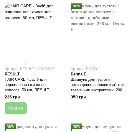
NEW
2
Артикул: RESULT HAIR CARE
Артикул: D8750
RESULT
Derma E
HAIR CARE - Засіб для
Шампунь для густоти і
відновлення і живлення
потовщення волосся з м'ятою і
волосся, 50 мл, RESULT
трав'яними екстрактами, 296
мл, Derma E
235 грн
350 грн
Купити
NEW
NEW