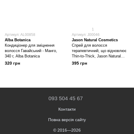
1
Артикул: AL00858
Артикул: J00046
Alba Botanica
Jason Natural Cosmetics
Кондиціонер для зміцнення
Спрей для волосся
волосся Гавайський - Манго,
терапевтичний, що відновлює
340 г, Alba Botanica
Thin-to-Thick, Jason Natural
Cosmetics
320 грн
395 грн
093 504 45 67
Контакти
Повна версія сайту
© 2016—2026