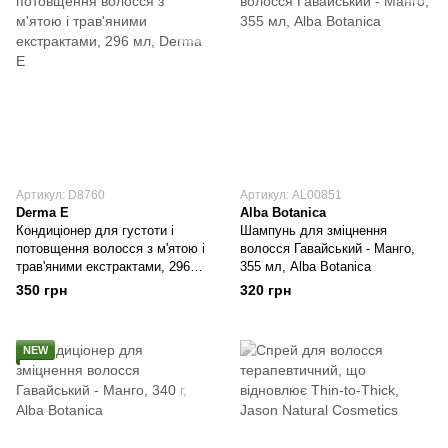
Артикул: D8760
Артикул: AL00851
Derma E
Alba Botanica
Кондиціонер для густоти і
Шампунь для зміцнення
потовщення волосся з м'ятою і
волосся Гавайський - Манго,
трав'яними екстрактами, 296
355 мл, Alba Botanica
мл, Derma E
350 грн
320 грн
NEW