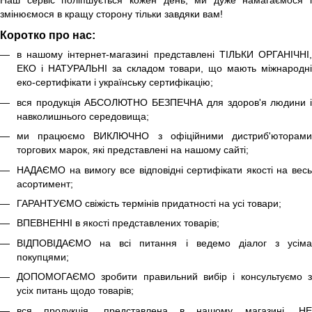
змінюємося в кращу сторону тільки завдяки вам!
Коротко про нас:
в нашому інтернет-магазині представлені ТІЛЬКИ ОРГАНІЧНІ,
ЕКО і НАТУРАЛЬНІ за складом товари, що мають міжнародні
еко-сертифікати і українську сертифікацію;
вся продукція АБСОЛЮТНО БЕЗПЕЧНА для здоров'я людини і
навколишнього середовища;
ми працюємо ВИКЛЮЧНО з офіційними дистриб'юторами
торгових марок, які представлені на нашому сайті;
НАДАЄМО на вимогу все відповідні сертифікати якості на весь
асортимент;
ГАРАНТУЄМО свіжість термінів придатності на усі товари;
ВПЕВНЕННІ в якості представлених товарів;
ВІДПОВІДАЄМО на всі питання і ведемо діалог з усіма
покупцями;
ДОПОМОГАЄМО зробити правильний вибір і консультуємо з
усіх питань щодо товарів;
вся продукція, представлена ​​в нашому магазині, НЕ