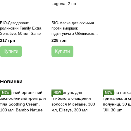
БІО-Дезодорант
БІО-Маска для обличчя
роликовий Family Extra
проти зморшок
Sensitive, 50 мл, Sante
підтягуюча з Обліпихою
та гіалуроновою
217 грн
228 грн
кислотою, 15 мл, Logona
Купити
Купити
Новинки
NEW
NEW
NEW