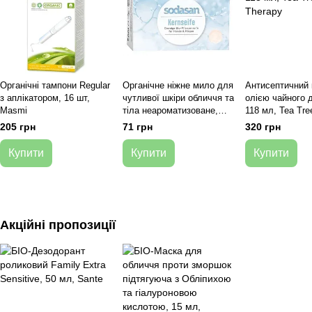
Органічні тампони Regular
Органічне ніжне мило для
Антисептичний 
з аплікатором, 16 шт,
чутливої ​​шкіри обличчя та
олією чайного 
Masmi
тіла неароматизоване,
118 мл, Tea Tre
100 г, Sodasan
205 грн
71 грн
320 грн
Купити
Купити
Купити
Акційні пропозиції