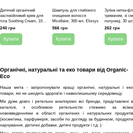
Дитячий органічний
Шампунь для глибокого
Зубна нитка-фл
заспокійливий крем для
очищення волосся
тримачем, зі с
тіла Soothing Cream, 100
Micellaire, 300 мл, Elissys
полуниці, 30 шт
мл, Bambo Nature
'Jill
240 грн
566 грн
262 грн
Купити
Купити
Купити
Органічні, натуральні та еко товари від Organic-
Eco
Наша мета - запропонувати кращі органічні, натуральні і еко
товари, які не шкодять здоров'ю і навколишньому середовищу.
Ми дуже довго і ретельно аналізуємо всі бренди, представлені в
каталозі, з особливою ретельністю стежимо за всіма
нововведеннями в області органічних і натуральних продуктів
(косметика, парфумерія, засоби по догляду за будинком, продукти
харчування, дієтичні добавки, дитячі продукти і т.д. ).
Наш сервіс поліпшується кожен день, ми дуже намагаємося і