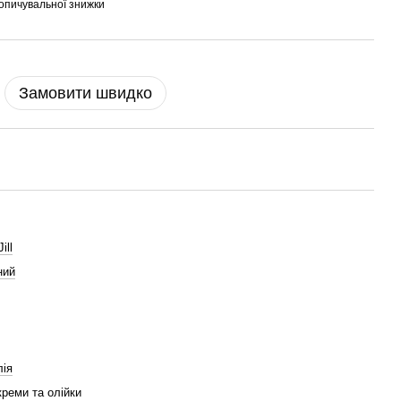
опичувальної знижки
Замовити швидко
ill
ний
лія
креми та олійки