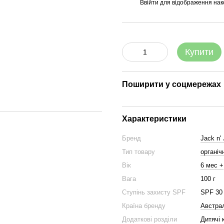
Ввійти
для відображення нак
%
Купити
Поширити у соцмережах
Характеристики
Бренд
Jack n' J
Тип товару
органіч
Вік
6 мес +
Вага
100 г
Ступінь захисту SPF
SPF 30
Країна бренду
Австра
Додаткові розділи
Дитячі 