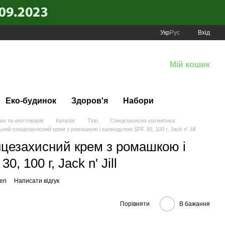
Укр
Рус
Вхід
Мій кошик
Еко-будинок
Здоров'я
Набори
их та еко-товарів
Каталог
Тіло
Сонцезахисна косметика
ний сонцезахисний крем з ромашкою і календулою SPF 30, 100 г, Jack n' Jill
цезахисний крем з ромашкою і
, 100 г, Jack n' Jill
een
Написати відгук
Порівняти
В бажання