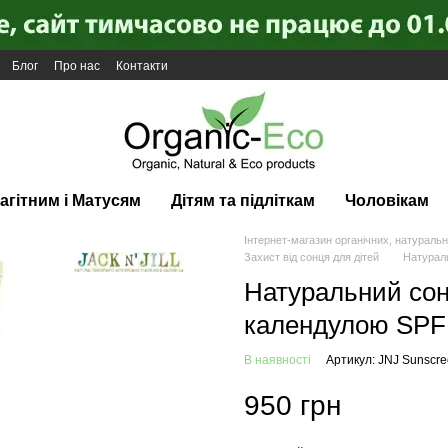
Блог
Про нас
Контакти
агітним і Матусям
Дітям та підліткам
Чоловікам
Інтернет-магазин органічних, натуральн
Захист від сонця для дітей
Натураль
Натуральний сон
календулою SPF 30
В наявності
Артикул: JNJ Sunscr
950 грн