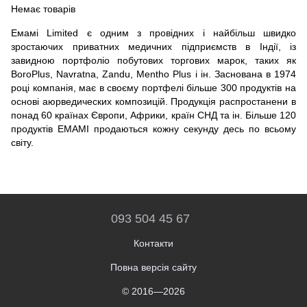
Немає товарів
Емамі Limited є одним з провідних і найбільш швидко
зростаючих приватних медичних підприємств в Індії, із
завидною портфоліо побутових торгових марок, таких як
BoroPlus, Navratna, Zandu, Mentho Plus і ін. Заснована в 1974
році компанія, має в своєму портфелі більше 300 продуктів на
основі аюрведических композицій. Продукція распростанени в
понад 60 країнах Європи, Африки, країн СНД та ін. Більше 120
продуктів EMAMI продаються кожну секунду десь по всьому
світу.
093 504 45 67
Контакти
Повна версія сайту
© 2016—2026