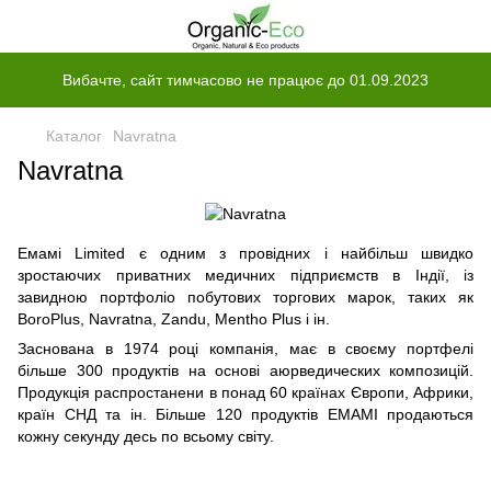
Вибачте, сайт тимчасово не працює до 01.09.2023
Каталог
Navratna
Navratna
Емамі Limited є одним з провідних і найбільш швидко
зростаючих приватних медичних підприємств в Індії, із
завидною портфоліо побутових торгових марок, таких як
BoroPlus, Navratna, Zandu, Mentho Plus і ін.
Заснована в 1974 році компанія, має в своєму портфелі
більше 300 продуктів на основі аюрведических композицій.
Продукція распростанени в понад 60 країнах Європи, Африки,
країн СНД та ін. Більше 120 продуктів EMAMI продаються
кожну секунду десь по всьому світу.