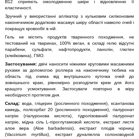
В12 сприяють омолодженню шкіри і відновленню її
еластичності.
Зручний у використанні аплікатор з кульковим силіконовим
наконечником додатково масажує шкіру області навколо очей і
покращує кровообіг в ній.
Гель не містить продуктів тваринного походження, не
тестований на тваринах, 100% веган, в складі гелю відсутні
парабени, сульфати, нафтопродукти, ланолін, глютен
(клейковина), ГМО.
Застосування:
двічі наносити ніжними круговими масажними
рухами за допомогою роллера на наконечнику тюбика на
область під очима від внутрішнього куточка очей до
зовнішнього краю, рівномірно розподілити крем для його
кращого усмоктування. Застосувати повторно в міру
необхідності протягом дня.
Склад:
вода, гліцерин (рослинного походження), ксантанова
камедь, полісорбат 20 (рослинного походження), гіалуронат
натрію (гіалуронова кислота), гідролізований гіалуронат
натрію, мідна сіль L-піроглутамовой кислоти, екстракт листя
алое вера (Aloe barbadensis), екстракт плодів чорниці
(Vaccinium myrtillus), екстракт дуналіелла солоноводной