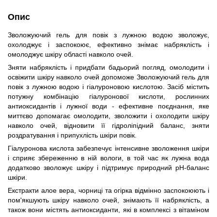
Опис
Зволожуючий гель для повік з лужною водою зволожує,
охолоджує і заспокоює, ефективно знімає набряклість і
омолоджує шкіру області навколо очей.
Зняти набряклість і придбати бадьорий погляд, омолодити і
освіжити шкіру навколо очей допоможе Зволожуючий гель для
повік з лужною водою і гіалуроновою кислотою. Засіб містить
потужну комбінацію гіалуронової кислоти, рослинних
антиоксидантів і лужної води - ефективне поєднання, яке
миттєво допомагає омолодити, зволожити і охолодити шкіру
навколо очей, відновити її гідроліпідний баланс, зняти
роздратування і припухлість шкіри повік.
Гіалуронова кислота забезпечує інтенсивне зволоження шкіри
і сприяє збереженню в ній вологи, в той час як лужна вода
додатково зволожує шкіру і підтримує природний pH-баланс
шкіри.
Екстракти алое вера, чорниці та огірка відмінно заспокоюють і
пом'якшують шкіру навколо очей, знімають її набряклість, а
також вони містять антиоксиданти, які в комплексі з вітаміном