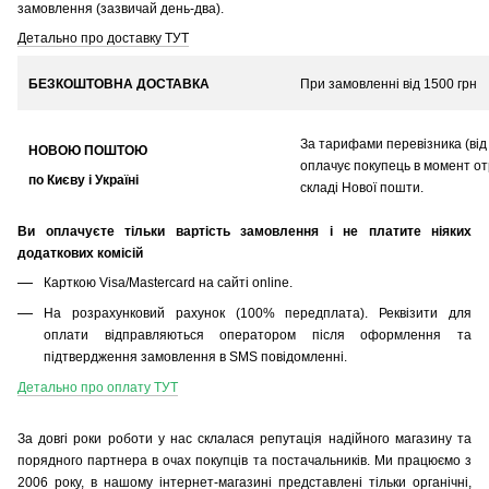
замовлення (зазвичай день-два).
Детально про доставку ТУТ
БЕЗКОШТОВНА ДОСТАВКА
При замовленні від 1500 грн
За тарифами перевізника (від 
НОВОЮ ПОШТОЮ
оплачує покупець в момент о
по Києву і Україні
складі Нової пошти.
Ви оплачуєте тільки вартість замовлення і не платите ніяких
додаткових комісій
Карткою Visa/Mastercard на сайті online.
На розрахунковий рахунок (100% передплата). Реквізити для
оплати відправляються оператором після оформлення та
підтвердження замовлення в SMS повідомленні.
Детально про оплату ТУТ
За довгі роки роботи у нас склалася репутація надійного магазину та
порядного партнера в очах покупців та постачальників. Ми працюємо з
2006 року, в нашому інтернет-магазині представлені тільки органічні,