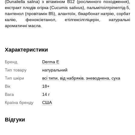
(Dunaliella salina) з вітаміном B12 (рослинного походження),
екстракт плодів огірка (Cucumis sativus), пальмітоілтріпептід-5,
пантенол (провітамін B5), алантоїн, бікарбонат натрію, сорбат
калію, феноксіетанол, етілгексілгліцерін, натуральні
ароматичні масла.
Характеристики
Бренд
Derma E
Тип товару
натуральний
Тип шкіри
всі типи
,
від набряків
,
зневоднена
,
суха
Вік
18+
Вага
14 г
Країна бренду
США
Відгуки