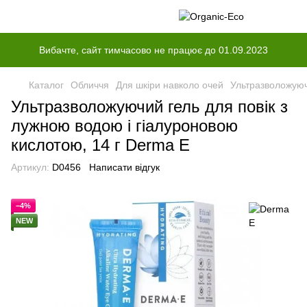
Вибачте, сайт тимчасово не працює до 01.09.2023
Каталог
Обличчя
Для шкіри навколо очей
Ультразволожуюч
Ультразволожуючий гель для повік з
лужною водою і гіалуроновою
кислотою, 14 г Derma E
Артикул:
D0456
Написати відгук
−4%
NEW