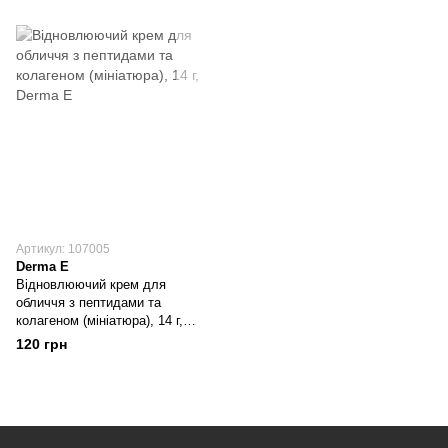
Артикул: 107005
Derma E
Відновлюючий крем для
обличчя з пептидами та
колагеном (мініатюра), 14 г,
Derma E
120 грн