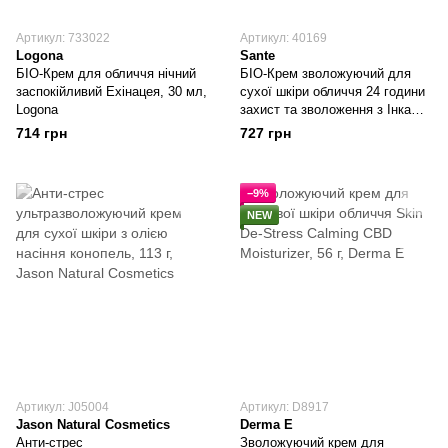
Артикул: 733022
Артикул: 40169
Logona
Sante
БІО-Крем для обличчя нічний
БІО-Крем зволожуючий для
заспокійливий Ехінацея, 30 мл,
сухої шкіри обличчя 24 години
Logona
захист та зволоження з Інка
инчі та пробіотиками, 50 мл,
714 грн
727 грн
Sante
−9%
NEW
Артикул: J05004
Артикул: D8917
Jason Natural Cosmetics
Derma E
Анти-стрес
Зволожуючий крем для