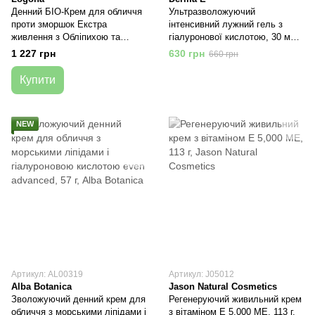
Денний БІО-Крем для обличчя
Ультразволожуючий
проти зморшок Екстра
інтенсивний лужний гель з
живлення з Обліпихою та
гіалуронової кислотою, 30 мл,
Медом, 50 мл, Logona
Derma E
1 227 грн
630 грн
660 грн
Купити
NEW
Артикул: AL00319
Артикул: J05012
Alba Botanica
Jason Natural Cosmetics
Зволожуючий денний крем для
Регенеруючий живильний крем
обличчя з морськими ліпідами і
з вітаміном Е 5,000 МE, 113 г,