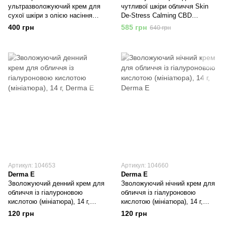
ультразволожуючий крем для
чутливої шкіри обличчя Skin
сухої шкіри з олією насіння
De-Stress Calming CBD
конопель, 113 г, Jason Natural
Moisturizer, 56 г, Derma E
400 грн
585 грн
640 грн
Cosmetics
Артикул: 104653
Артикул: 104660
Derma E
Derma E
Зволожуючий денний крем для
Зволожуючий нічний крем для
обличчя із гіалуроновою
обличчя із гіалуроновою
кислотою (мініатюра), 14 г,
кислотою (мініатюра), 14 г,
Derma E
Derma E
120 грн
120 грн