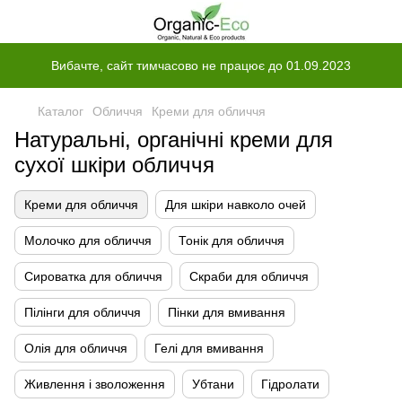
Вибачте, сайт тимчасово не працює до 01.09.2023
Каталог
Обличчя
Креми для обличчя
Натуральні, органічні креми для
сухої шкіри обличчя
Креми для обличчя
Для шкіри навколо очей
Молочко для обличчя
Тонік для обличчя
Сироватка для обличчя
Скраби для обличчя
Пілінги для обличчя
Пінки для вмивання
Олія для обличчя
Гелі для вмивання
Живлення і зволоження
Убтани
Гідролати