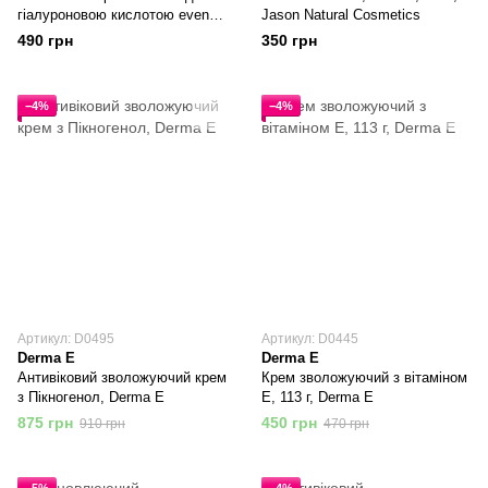
гіалуроновою кислотою even
Jason Natural Cosmetics
advanced, 57 г, Alba Botanica
490 грн
350 грн
−4%
−4%
Артикул: D0495
Артикул: D0445
Derma E
Derma E
Антивіковий зволожуючий крем
Крем зволожуючий з вітаміном
з Пікногенол, Derma E
Е, 113 г, Derma E
875 грн
450 грн
910 грн
470 грн