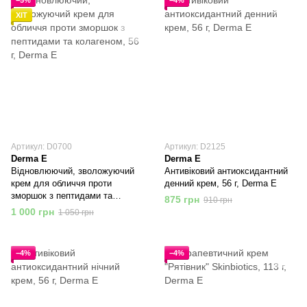
−5%
−4%
ХІТ
Артикул: D0700
Артикул: D2125
Derma E
Derma E
Відновлюючий, зволожуючий
Антивіковий антиоксидантний
крем для обличчя проти
денний крем, 56 г, Derma E
зморшок з пептидами та
875 грн
910 грн
колагеном, 56 г, Derma E
1 000 грн
1 050 грн
−4%
−4%