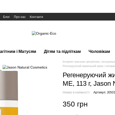
Блог
Про нас
Контакти
агітним і Матусям
Дітям та підліткам
Чоловікам
Інтернет-магазин органічних, натуральн
Регенеруючий живильний крем з вітаміно
Регенеруючий жи
МE, 113 г, Jason 
Немає в наявності
Артикул: J050
350 грн