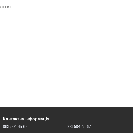
антія
Контактна інформація
093 504 45 67
093 504 45 67