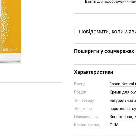
Ввійти
для відображення нак
%
Повідомити, коли з'яв
Поширити у соцмережах
Характеристики
Бренд
Jason Natural
Розділ
Креми для об
Тип товару
натуральний з
Тип шкіри
нормальна
,
с
Призначення
Зволоження
,
Країна бренду
США