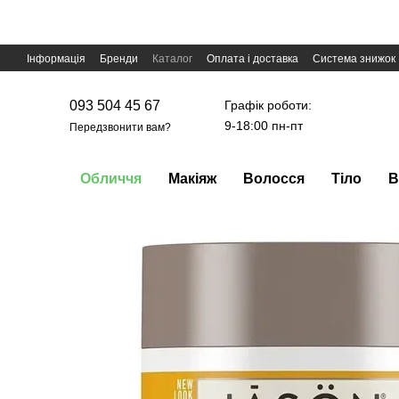
Перейти до основного контенту
Інформація
Бренди
Каталог
Оплата і доставка
Система знижок
Графік роботи:
093 504 45 67
9-18:00 пн-пт
Передзвонити вам?
Обличчя
Макіяж
Волосся
Тіло
В