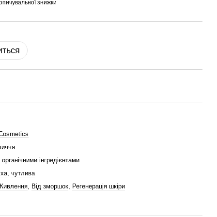
опичувальної знижки
иться
 Cosmetics
личчя
 органічними інгредієнтами
уха
,
чутлива
Живлення
,
Від зморшок
,
Регенерація шкіри