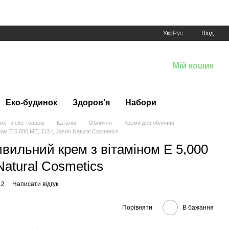
Укр
Рус
Вхід
Мій кошик
Еко-будинок
Здоров'я
Набори
их та еко-товарів
Каталог
Обличчя
Креми для обличчя
м Е 5,000 МE, 113 г, Jason Natural Cosmetics
вильний крем з вітаміном Е 5,000
Natural Cosmetics
12
Написати відгук
Порівняти
В бажання