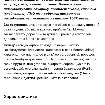
натрію, консервантів, штучних барвників та
підсолоджувачів, сахарину, пропіленгліколю, глютена
(клейковини), ГМО та продуктів тваринного
походження, не тестована на тварин, 100% веган.
Застосування:
використовувати в обсязі з горошину щодня 2
рази на день або після кожного прийому їжі. Можна
застосовувати дорослим та дітям з 2 років під контролем
дорослих та з 6 років самостійно.
Склад:
кальцію карбонат, вода, гліцерин, натрію
кокоілглутамат, олія листя колосистої м'яти (Mentha viridis),
карагенан, сік листя алое віра (Aloe barbadensis), порошок
стебла бамбука тростинного (Bambusa arundinacea), екстра
грейпфрута (Citrus grandis), екстракт хлорели (Chlorella
pyrenoidosa), екстракт насіння перили базилікової (Perilla
ocymoides), екстракт листя/стебла стевії медової (Stevia
rebaudiana), діоксид кремнію, натрію бікарбонат.
Характеристики