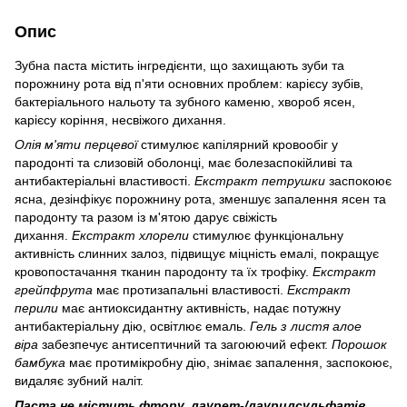
Опис
Зубна паста містить інгредієнти, що захищають зуби та
порожнину рота від п'яти основних проблем: карієсу зубів,
бактеріального нальоту та зубного каменю, хвороб ясен,
карієсу коріння, несвіжого дихання.
Олія м'яти перцевої
стимулює капілярний кровообіг у
пародонті та слизовій оболонці, має болезаспокійливі та
антибактеріальні властивості.
Екстракт петрушки
заспокоює
ясна, дезінфікує порожнину рота, зменшує запалення ясен та
пародонту та разом із м'ятою дарує свіжість
дихання.
Екстракт хлорели
стимулює функціональну
активність слинних залоз, підвищує міцність емалі, покращує
кровопостачання тканин пародонту та їх трофіку.
Екстракт
грейпфрута
має протизапальні властивості.
Екстракт
перили
має антиоксидантну активність, надає потужну
антибактеріальну дію, освітлює емаль.
Гель з листя алое
віра
забезпечує антисептичний та загоюючий ефект.
Порошок
бамбука
має протимікробну дію, знімає запалення, заспокоює,
видаляє зубний наліт.
Паста не містить фтору, лаурет-/лаурилсульфатів