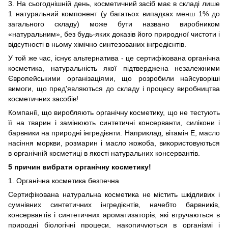
3. На сьогоднішній день, косметичний засіб має в складі лише
1 натуральний компонент (у багатьох випадках менш 1% до
загального складу) може бути названо виробником
«натуральним», без будь-яких доказів його природної чистоти і
відсутності в ньому хімічно синтезованих інгредієнтів.
У той же час, існує альтернатива - це сертифікована органічна
косметика, натуральність якої підтверджена незалежними
Європейськими організаціями, що розробили найсуворіші
вимоги, що пред'являються до складу і процесу виробництва
косметичних засобів!
Компанії, що виробляють органічну косметику, що не тестують
її на тварин і замінюють синтетичні консерванти, силікони і
барвники на природні інгредієнти. Наприклад, вітамін E, масло
насіння моркви, розмарин і масло жожоба, використовуються
в органічній косметиці в якості натуральних консервантів.
5 причин вибрати органічну косметику!
1. Органічна косметика безпечна
Сертифікована натуральна косметика не містить шкідливих і
сумнівних синтетичних інгредієнтів, начебто барвників,
консервантів і синтетичних ароматизаторів, які втручаються в
природні біологічні процеси, накопичуються в організмі і