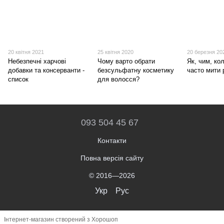
20 квітня 2021
25 квітня 2020
20 березня 20
Небезпечні харчові
​Чому варто обрати
Як, чим, кол
добавки та консерванти -
безсульфатну косметику
часто мити 
список
для волосся?
093 504 45 67
Контакти
Повна версія сайту
© 2016—2026
Укр
Рус
Інтернет-магазин створений з Хорошоп