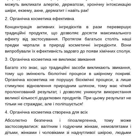
можуть викликати алергію, дерматози, хронічну інтоксикацію
шкіри, екзему, акне, дерматит і навіть рак!
2. Органічна косметика ефективна
Концентрація активних інгредієнтів в рази перевершує
традиційні продукти, що дозволяє досягти максимального
ефекту від застосування. Протягом багатьох століть наші
предки черпали в природі косметичні інгредієнти. Вони
випробували їх ефективність задовго до появи хімічних сполук.
3. Органічна косметика не викликає звикання
Багато хто знає, що традиційні засоби викликають звикання,
тому що змінюють біологічні процеси в шкірному покриві.
Органічна косметика не порушує біохімічні процеси, а лише
стимулює відновлення природним шляхом, тому має чіткий
пролонгований результат, і дозволяє уникнути використання
великої кількості додаткових продуктів. При цьому результат не
тільки не страждає, але і поліпшується!
4. Органічна косметика створена для всіх
Абсолютно безпечна і гіпоалергенна, тому може
застосовуватися: вагітним і годуючим жінкам, немовлятами і
дітьми, жінками і чоловіками зі надчутливої ​​шкірою, людьми