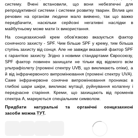
систему. Вчені встановили, що вони небезпечні для
репродуктивної системи і системи розвитку тварин. Вплив цих
речовин на організм людини мало вивчено, так що важко
передбачити, наскільки серйозні негативні наслідки в
майбутньому може мати їх використання.
На сонцезахисний крем обов'язково вказується фактор
сонячного захисту - SPF. Чим більше SPF у крему, тим більша
ступінь захисту від сонця. Але не завжди вказаний фактор SPF
є гарантією захисту. Згідно з новими стандартами Євросоюзу,
SPF фактор повинен захищати не тільки від відомого всім
ультрафіолету (промені спектру UVB, що викликають опіки), а
й від інфрачервоного випромінювання (промені спектру UVА).
Саме інфрачервоне сонячне випромінювання проникає в
глибокі шари шкіри, викликає мутації, руйнування колагену і
передчасне старіння. Креми, що захищають від променів
спектра А, маркуються спеціальним символом.
Придбати натуральні та органічні сонцезахисні
засоби можна
ТУТ
.