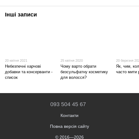
Інші записи
20 квітня 2021
25 квітня 2020
20 березня 20
Небезпечні харчові
​Чому варто обрати
Як, чим, кол
добавки та консерванти -
безсульфатну косметику
часто мити 
список
для волосся?
093 504 45 67
Контакти
Повна версія сайту
© 2016—2026