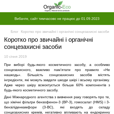
Вибачте, сайт тимчасово не працює до 01.09.2023
Блог
Коротко про звичайні і органічні сонцезахисні засоби
Коротко про звичайні і органічні
сонцезахисні засоби
10 січня 2019
При виборі будь-якого косметичного засобу, а особливо
сонцезахисного, важливо пам'ятати про правило «Не
нашкодь». Більшість сонцезахисних засобів містять
інгредієнти, які можуть завдати шкоди шкірі і всьому організму.
Адже через шкіру всмоктується більше 60% компонентів з
будь-якого косметичного засобу.
Дані Міжнародного агентства з вивчення раку говорять про те,
що хімічні фільтри бензофенон-3 (ВР-3), гомосалат (HMS) і 3-
бензіліденкамфори (3-BC), які входять до складу
сонцезахисних кремів, негативно впливають на ендокринну